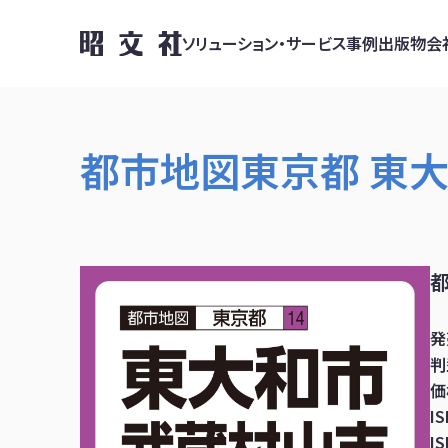
ソリューション・サービス
事例
出版物
会
都市地図東京都 東
発
判
価
I
I