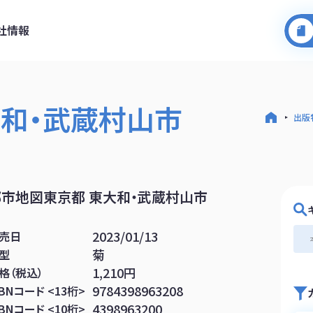
社情報
大和・武蔵村山市
出版
都市地図東京都 東大和・武蔵村山市
2023/01/13
売日
菊
型
1,210円
格（税込）
9784398963208
SBNコード <13桁>
4398963200
SBNコード <10桁>