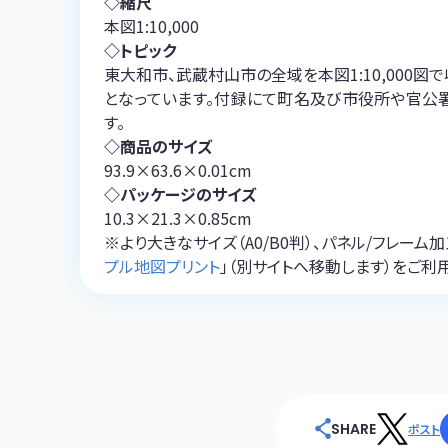
◇縮尺
本図1:10,000
◇トピック
東大和市、武蔵村山市の全域を本図1:10,000
となっています。付録にて町名及び市役所や官公
す。
◇商品のサイズ
93.9×63.6×0.01cm
◇パッケージのサイズ
10.3×21.3×0.85cm
※より大きなサイズ（A0/B0判）、パネル/フレー
プル地図プリント
」（別サイトへ移動します）をご利
SHARE
ポスト