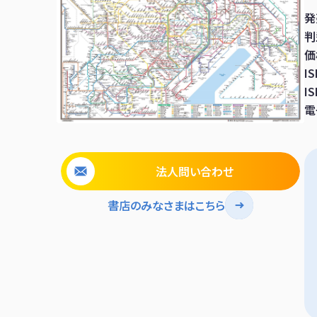
発
判
価
I
I
電
法人問い合わせ
書店のみなさまはこちら