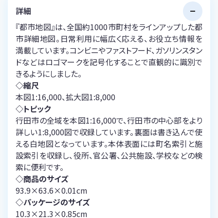
詳細
『都市地図』は、全国約1000市町村をラインアップした都
市詳細地図。日常利用に幅広く応える、お役立ち情報を
満載しています。コンビニやファストフード、ガソリンスタン
ドなどはロゴマークを記号化することで直観的に識別で
きるようにしました。
◇縮尺
本図1:16,000、拡大図1:8,000
◇トピック
行田市の全域を本図1:16,000で、行田市の中心部をより
詳しい1:8,000図で収録しています。裏面は書き込んで使
える白地図となっています。本体表面には町名索引と施
設索引を収録し、役所、官公署、公共施設、学校などの検
索に便利です。
◇商品のサイズ
93.9×63.6×0.01cm
◇パッケージのサイズ
10.3×21.3×0.85cm