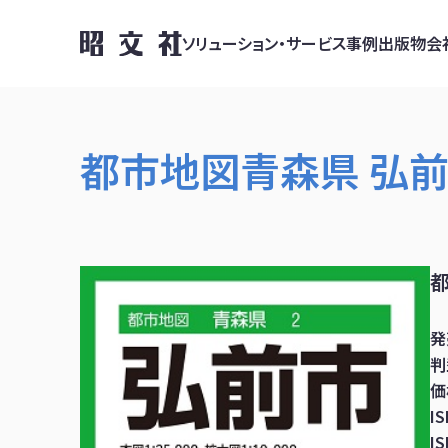
ソリューション・サービス
事例
出版物
会
都市地図青森県 弘
発
判
価
I
I