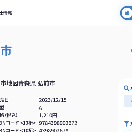
社情報
前市
都市地図青森県 弘前市
2023/12/15
売日
A
型
1,210円
格（税込）
9784398902672
SBNコード <13桁>
4398902678
SBNコード <10桁>