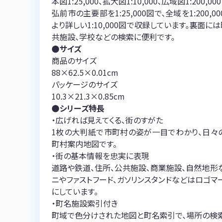
本図1:25,000、拡大図1:10,000、広域図1:200,000
弘前市の主要部を1:25,000図で、全域を1:20
より詳しい1:10,000図で収録しています。裏面
共施設、学校などの検索に便利です。
●サイズ
商品のサイズ
88×62.5×0.01cm
パッケージのサイズ
10.3×21.3×0.85cm
●シリーズ特長
・広げれば見えてくる、街のすがた
1枚の大判紙で市町村の姿が一目でわかり、日々
町村案内地図です。
・街の基本情報を忠実に表現
道路や鉄道、住所、公共施設、商業施設、自然地形
ニやファストフード、ガソリンスタンドなどはロゴ
にしています。
・町名施設索引付き
町域で色分けされた地図と町名索引で、場所の検