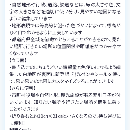
・自然地形や行政、道路、鉄道などは、線の太さや色、文
字の大きさなどを適切に使い分け、見やすい地図になる
ように編集しています
・地形表現では等高線に沿った色づかいによって、標高が
ひと目でわかるように工夫しています
・都道府県全域を俯瞰でとらえることができるので、見た
い場所、行きたい場所の位置関係や距離感がつかみやす
くなっています
【ウラ面】
・書き込むのにちょうどいい情報量と色使いになるよう編
集した白地図が裏面に新登場。蛍光ペンやシールを使っ
て、思い思いの地図にカスタマイズすることができます
【さらに便利】
・市町村役場や自然地形、観光施設が載る索引冊子が付
いています。知りたい場所や行きたい場所を簡単に探す
ことができます
・折り畳むと約10㎝×21㎝と小さくなるので、持ち運びに
も便利！
利用シーン