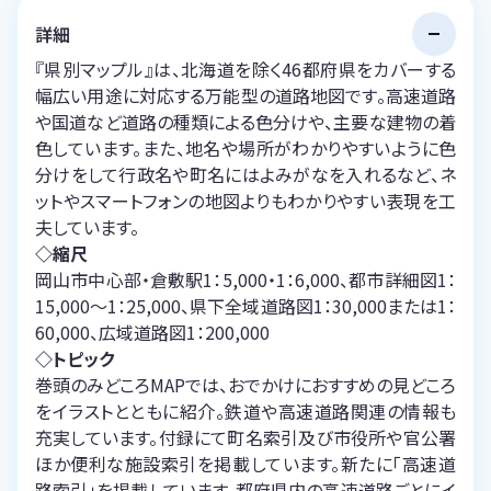
詳細
『県別マップル』は、北海道を除く46都府県をカバーする
幅広い用途に対応する万能型の道路地図です。高速道路
や国道など道路の種類による色分けや、主要な建物の着
色しています。また、地名や場所がわかりやすいように色
分けをして行政名や町名にはよみがなを入れるなど、ネ
ットやスマートフォンの地図よりもわかりやすい表現を工
夫しています。
◇縮尺
岡山市中心部・倉敷駅1：5,000・1：6,000、都市詳細図1：
15,000～1：25,000、県下全域道路図1：30,000または1：
60,000、広域道路図1：200,000
◇トピック
巻頭のみどころMAPでは、おでかけにおすすめの見どころ
をイラストとともに紹介。鉄道や高速道路関連の情報も
充実しています。付録にて町名索引及び市役所や官公署
ほか便利な施設索引を掲載しています。新たに「高速道
路索引」を掲載しています。都府県内の高速道路ごとにイ