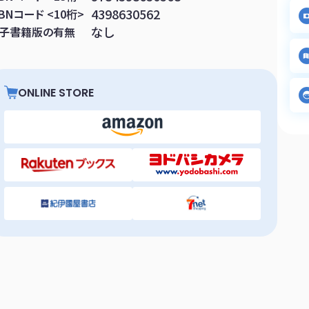
4398630562
SBNコード <10桁>
なし
子書籍版の有無
ONLINE STORE