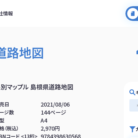
社情報
道路地図
県別マップル 島根県道路地図
2021/08/06
売日
144ページ
ージ数
A4
型
2,970円
格（税込）
9784398630568
SBNコード <13桁>