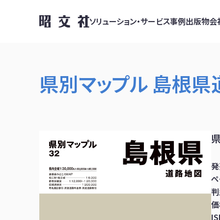
ソリューション・サービス
事例
出版物
会
県別マップル 島根県
発
ペ
判
価
I