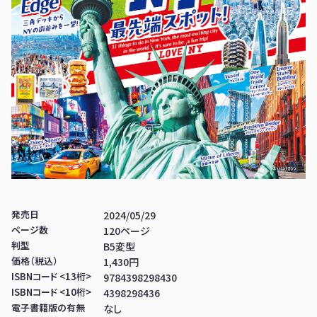
発売日
2024/05/29
ページ数
120ページ
判型
B5変型
価格（税込）
1,430円
ISBNコード <13桁>
9784398298430
ISBNコード <10桁>
4398298436
電子書籍版の有無
なし