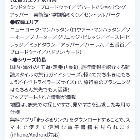
ミッドタウン ブロードウェイ／デパートでショッピング
アッパー 美術館・博物館めぐり／セントラルパーク
●収録エリア
ニューヨーク・マンハッタン（ロウアー・マンハッタン／ソ
ーホー／ノリータ―／グリニッジ・ビレッジ／イースト・ビ
レッジ／ミッドタウン／アッパー／ハーレム／五番街／
ブロードウェイ／ハドソン・ヤード）
<
●シリーズ特長
国内・海外の「王道・定番」「最旬」旅行情報を紹介する雑
誌スタイルの旅行ガイドシリーズ。軽くて持ち歩きにもち
ょうどイイ「トラベラーズサイズ」で、旅行前のプランニング
はもちろん旅先でも大活躍！
アップデートされた情報が満載
地図は、旅先での探しやすさ、見やすさを追求した専用の
仕様
無料アプリ「まっぷるリンク」をダウンロードすることで、ス
マホで使えて便利な電子書籍も見られます
(iPhone/Android対応)