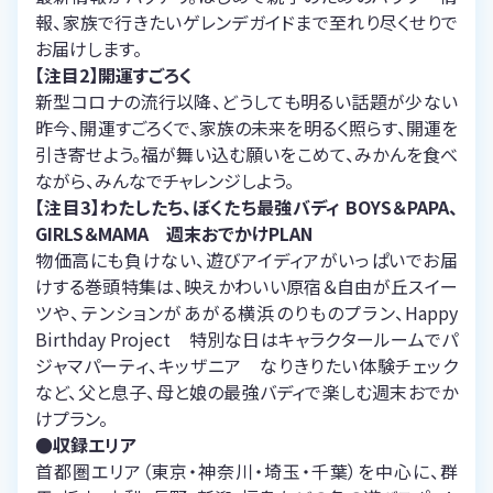
報、家族で行きたいゲレンデガイドまで至れり尽くせりで
お届けします。
【注目2】開運すごろく
新型コロナの流行以降、どうしても明るい話題が少ない
昨今、開運すごろくで、家族の未来を明るく照らす、開運を
引き寄せよう。福が舞い込む願いをこめて、みかんを食べ
ながら、みんなでチャレンジしよう。
【注目3】わたしたち、ぼくたち最強バディ BOYS＆PAPA、
GIRLS＆MAMA 週末おでかけPLAN
物価高にも負けない、遊びアイディアがいっぱいでお届
けする巻頭特集は、映えかわいい原宿＆自由が丘スイー
ツや、テンションがあがる横浜のりものプラン、Happy
Birthday Project 特別な日はキャラクタールームでパ
ジャマパーティ、キッザニア なりきりたい体験チェック
など、父と息子、母と娘の最強バディで楽しむ週末おでか
けプラン。
●収録エリア
首都圏エリア（東京・神奈川・埼玉・千葉）を中心に、群