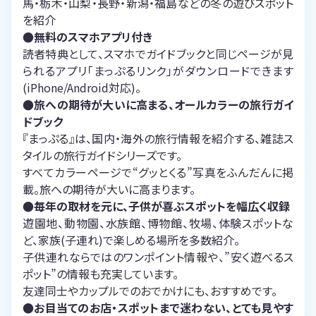
馬・栃木・山梨・長野・新潟・福島などの冬の遊びスポット
を紹介
●無料のスマホアプリ付き
読者特典として、スマホでガイドブックと同じページが見
られるアプリ「まっぷるリンク」がダウンロードできます
(iPhone/Android対応)。
●旅への期待が大いに高まる、オールカラーの旅行ガイ
ドブック
『まっぷる』は、国内・海外の旅行情報を紹介する、雑誌ス
タイルの旅行ガイドシリーズです。
すべてカラーページで“グッとくる”写真をふんだんに掲
載。旅への期待が大いに高まります。
●毎年の取材を元に、子供が喜ぶスポットを幅広く収録
遊園地、動物園、水族館、博物館、牧場、体験スポットな
ど、家族(子連れ)で楽しめる場所を多数紹介。
子供連れならではのワンポイント情報や、”安く遊べるス
ポット”の情報も充実しています。
友達同士やカップルでのおでかけにも、おすすめです。
●お目当てのお店・スポットまで迷わない、とても見やす