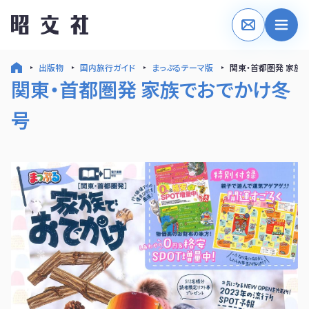
出版物
国内旅行ガイド
まっぷるテーマ版
関東・首都圏発 家族
関東・首都圏発 家族でおでかけ冬
号