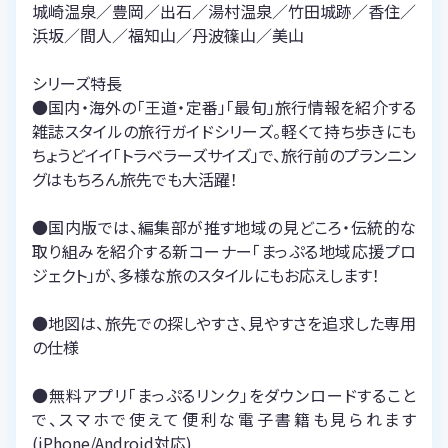
城崎温泉／豊岡／出石／湯村温泉／竹田城跡／香住／
浜坂／間人／福知山／丹波篠山／美山
シリーズ特長
●国内・海外の「王道・定番」「最旬」旅行情報を紹介する
雑誌スタイルの旅行ガイドシリーズ。軽くて持ち歩きにも
ちょうどイイ「トラベラーズサイズ」で、旅行前のプランニン
グはもちろん旅先でも大活躍！
●国内版では、編集部が推す地域の見どころ・伝統的な
取り組みを紹介する新コーナー「まっぷる地域応援プロ
ジェクト」が、多様な旅のスタイルにもお応えします！
●地図は、旅先での探しやすさ、見やすさを追求した専用
の仕様
●無料アプリ「まっぷるリンク」をダウンロードすること
で、スマホで使えて便利な電子書籍も見られます
(iPhone/Android対応)