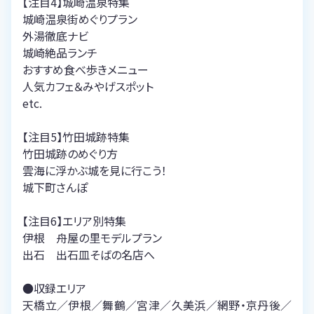
【注目4】城崎温泉特集
城崎温泉街めぐりプラン
外湯徹底ナビ
城崎絶品ランチ
おすすめ食べ歩きメニュー
人気カフェ＆みやげスポット
etc.
【注目5】竹田城跡特集
竹田城跡のめぐり方
雲海に浮かぶ城を見に行こう！
城下町さんぽ
【注目6】エリア別特集
伊根 舟屋の里モデルプラン
出石 出石皿そばの名店へ
●収録エリア
天橋立／伊根／舞鶴／宮津／久美浜／網野・京丹後／