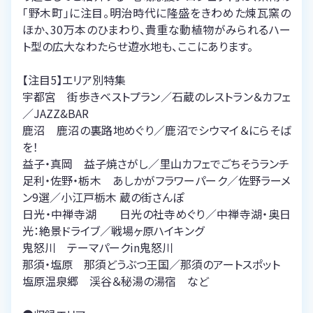
「野木町」に注目。明治時代に隆盛をきわめた煉瓦窯の
ほか、30万本のひまわり、貴重な動植物がみられるハー
ト型の広大なわたらせ遊水地も、ここにあります。
【注目5】エリア別特集
宇都宮 街歩きベストプラン／石蔵のレストラン＆カフェ
／JAZZ&BAR
鹿沼 鹿沼の裏路地めぐり／鹿沼でシウマイ＆にらそば
を！
益子・真岡 益子焼さがし／里山カフェでごちそうランチ
足利・佐野・栃木 あしかがフラワーパーク／佐野ラーメ
ン9選／小江戸栃木 蔵の街さんぽ
日光・中禅寺湖 日光の社寺めぐり／中禅寺湖・奥日
光：絶景ドライブ／戦場ヶ原ハイキング
鬼怒川 テーマパークin鬼怒川
那須・塩原 那須どうぶつ王国／那須のアートスポット
塩原温泉郷 渓谷＆秘湯の湯宿 など