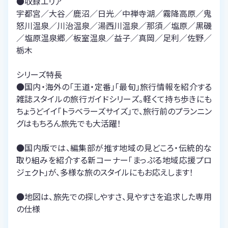
●収録エリア
宇都宮／大谷／鹿沼／日光／中禅寺湖／霧降高原／鬼
怒川温泉／川治温泉／湯西川温泉／那須／塩原／黒磯
／塩原温泉郷／板室温泉／益子／真岡／足利／佐野／
栃木
シリーズ特長
●国内・海外の「王道・定番」「最旬」旅行情報を紹介する
雑誌スタイルの旅行ガイドシリーズ。軽くて持ち歩きにも
ちょうどイイ「トラベラーズサイズ」で、旅行前のプランニン
グはもちろん旅先でも大活躍！
●国内版では、編集部が推す地域の見どころ・伝統的な
取り組みを紹介する新コーナー「まっぷる地域応援プロ
ジェクト」が、多様な旅のスタイルにもお応えします！
●地図は、旅先での探しやすさ、見やすさを追求した専用
の仕様