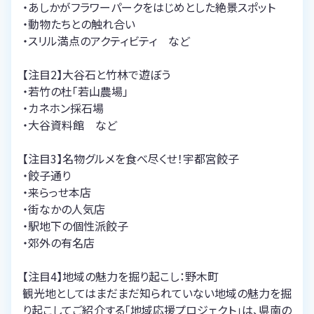
・あしかがフラワーパークをはじめとした絶景スポット
・動物たちとの触れ合い
・スリル満点のアクティビティ など
【注目2】大谷石と竹林で遊ぼう
・若竹の杜「若山農場」
・カネホン採石場
・大谷資料館 など
【注目3】名物グルメを食べ尽くせ！宇都宮餃子
・餃子通り
・来らっせ本店
・街なかの人気店
・駅地下の個性派餃子
・郊外の有名店
【注目4】地域の魅力を掘り起こし：野木町
観光地としてはまだまだ知られていない地域の魅力を掘
り起こしてご紹介する「地域応援プロジェクト」は、県南の