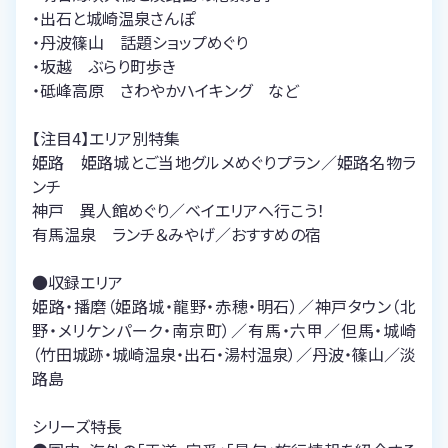
・出石と城崎温泉さんぽ
・丹波篠山 話題ショップめぐり
・坂越 ぶらり町歩き
・砥峰高原 さわやかハイキング など
【注目4】エリア別特集
姫路 姫路城とご当地グルメめぐりプラン／姫路名物ラ
ンチ
神戸 異人館めぐり／ベイエリアへ行こう！
有馬温泉 ランチ＆みやげ／おすすめの宿
●収録エリア
姫路・播磨（姫路城・龍野・赤穂・明石）／神戸タウン（北
野・メリケンパーク・南京町）／有馬・六甲／但馬・城崎
（竹田城跡・城崎温泉・出石・湯村温泉）／丹波・篠山／淡
路島
シリーズ特長