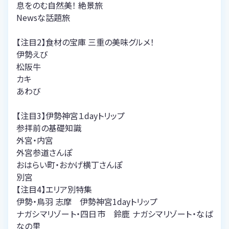
息をのむ自然美！ 絶景旅
Newsな話題旅
【注目2】食材の宝庫 三重の美味グルメ！
伊勢えび
松阪牛
カキ
あわび
【注目3】伊勢神宮１dayトリップ
参拝前の基礎知識
外宮・内宮
外宮参道さんぽ
おはらい町・おかげ横丁さんぽ
別宮
【注目4】エリア別特集
伊勢・鳥羽 志摩 伊勢神宮1dayトリップ
ナガシマリゾート・四日市 鈴鹿 ナガシマリゾート・なば
なの里