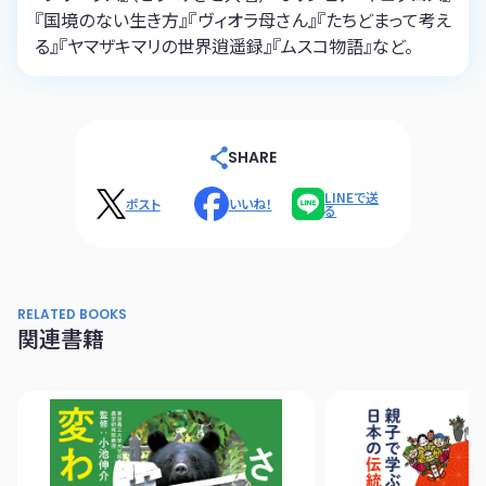
『国境のない生き方』『ヴィオラ母さん』『たちどまって考え
る』『ヤマザキマリの世界逍遥録』『ムスコ物語』など。
SHARE
LINEで送
ポスト
いいね！
る
RELATED BOOKS
関連書籍