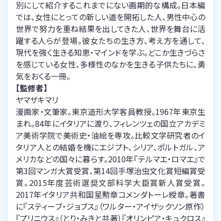
別にして紹介するこれまでにない画期的な構成。日本編
では、女性にとっての新しい道を開拓した人、男性中心の
世界で努力を重ね結果を出してきた人、世界を舞台に活
躍する人らが登場。彼女たちの生き方、考え方を通して、
現代を強く生きる知恵・マインドを学ぶ。どこか生きづらさ
を感じている女性、多様性のなかを生きる子供たちに、勇
気をおくる一冊。
【監修者】
ヤマザキマリ
漫画家・文筆家。東京造形大学客員教授。1967年東京生
まれ。84年にイタリアに渡り、フィレンツェの国立アカデミ
ア美術学院で美術史・油絵を専攻。比較文学研究者のイ
タリア人との結婚を機にエジプト、シリア、ポルトガル、ア
メリカなどの国々に暮らす。2010年『テルマエ・ロマエ』で
第3回マンガ大賞受賞、第14回手塚治虫文化賞短編賞受
賞。2015年度芸術選奨文部科学大臣賞新人賞受賞。
2017年イタリア共和国星勲章コメンダトーレ綬章。著書
に『スティーブ・ジョブス』（ワルター・アイザックソン原作）
『プリニウス』（とり・みきと共著）『オリンピア・キュクロス』