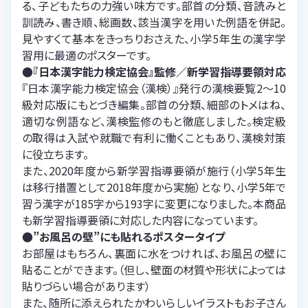
る、子どもたちの力強い味方です。部首の分類、音読みと
訓読み、書き順、総画数、該当漢字を用いた例語を併記。
見やすくて基本をきっちりおさえた、小学5年生の漢字学
習用に最適のポスターです。
●『日本漢字能力検定協会』監修／新学習指導要領対応
『日本漢字能力検定協会（漢検）』発行の漢検要覧2～10
級対応版にもとづき編集。部首の分類、細部のトメはね、
適切な例語など、漢検監修のもと徹底しました。検定級
の取得は入試や就職で有利に働くこともあり、漢検対策
に役立ちます。
また、2020年度から新学習指導要領が施行（小学5年生
は移行措置として2018年度から実施）となり、小学5年で
習う漢字が185字から193字に変更になりました。本商品
も新学習指導要領に対応した内容になっています。
●”お風呂の壁”にも貼れるポスタータイプ
お部屋はもちろん、裏面に水をつければ、お風呂の壁に
貼ることができます。（但し、壁面の材質や形状によっては
貼りづらい場合があります）
また、随所に添えられたかわいらしいイラストもお子さん