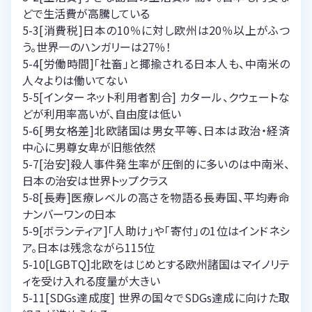
どで生活費が高騰している
5-3[消費税]日本の10％に対し欧州は20％以上がふつ
う。世界一のハンガリーは27％！
5-4[労働時間]「社畜」と揶揄される日本人も、中南米の
人々よりは働いてない
5-5[インターネット利用者割合] カタール、クウェートな
どが利用率高いが、自由度は低い
5-6[男女格差]北欧諸国は男女平等、日本は政治・経済
中心に男尊女卑が旧態依然
5-7[治安]殺人事件発生率が圧倒的に多いのは中南米、
日本の治安は世界トップクラス
5-8[長寿]医療レベルの高さを物語る長寿国、平均寿命
ナンバーワンの日本
5-9[ボランティア]「人助け」や「寄付」の1位はインドネシ
ア。日本は残念ながら115位
5-10[LGBTQ]北欧をはじめとする欧州諸国はマイノリテ
ィを受け入れる度量が大きい
5-11[SDGs達成度] 世界の国々でSDGs達成に向けた取