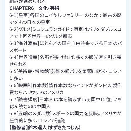
組みが進められる
CHAPTER6 文化・芸術
6-1[皇室]各国のロイヤルファミリー のなかで最古の歴
史をもつ日本の皇室
6-2[グルメ]ミュシュランガイドで東京はパリをダブルスコ
アで上回る世界一のグルメ都市
6-3[海外渡航]ほとんどの国を自由往来できる日本のパ
スポート
6-4[世界遺産]名所が多ければ、多くの観光客を引き寄
せられる
6-5[美術館・博物館]芸術の都パリを筆頭に欧米・ロシア
に多い
6-6[映画制作本数]製作本数ならインドがダントツ、製作
費ならハリウッドのアメリカ
6-7[読書頻度]日本人は本を読まず17ヵ国中15位。いち
ばん読むのは中国人
6-8[五輪のメダル数]スポーツは国力を反映。アメリカが
圧倒的に多く、ロシアが追随
【監修者】鈴木達人（すずきたつじん）