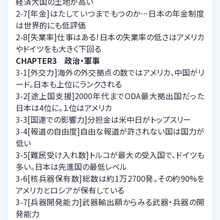
経済大国の土地が高い
2-7[年金]はたしていつまでもつのか…日本の年金制度
は世界的にも低評価
2-8[失業率]仕事はある！日本の失業率の低さはアメリカ
やドイツをも大きく下回る
CHAPTER3 政治・軍事
3-1[外交力]海外の外交拠点の数ではアメリカ、中国がリ
ード。日本も上位にランクされる
3-2[途上国支援]2000年代までODA最大拠出国だった
日本は4位に。１位はアメリカ
3-3[国連での影響力]分担金は米中日がトップスリー
3-4[報道の自由度]自由な報道が許されない国は国力が
低い
3-5[難民受け入れ数]トルコが最大の受入国で、ドイツも
多い。日本は先進国の最低レベル
3-6[核兵器保有数]総数は約1万2700発。その約90%を
アメリカとロシアが保有している
3-7[兵器開発能力]武器輸出額からみる武器・兵器の開
発能力