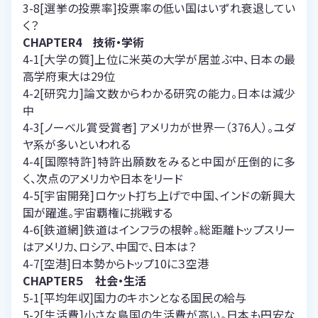
3-8[選挙の投票率]投票率の低い国はいずれ衰退してい
く？
CHAPTER4 技術・学術
4-1[大学の質]上位に米英の大学が居並ぶ中、日本の最
高学府東大は29位
4-2[研究力]論文数からわかる研究の能力。日本は減少
中
4-3[ノーベル賞受賞者] アメリカが世界一（376人）。ユダ
ヤ系が多いといわれる
4-4[国際特許]特許出願数をみると中国が圧倒的に多
く、次点のアメリカや日本をリード
4-5[宇宙開発]ロケット打ち上げで中国、インドの新興大
国が躍進。宇宙覇権に挑戦する
4-6[鉄道網]鉄道はインフラの根幹。総距離トップスリー
はアメリカ、ロシア、中国で、日本は？
4-7[空港]日本勢からトップ10に３空港
CHAPTER５ 社会・生活
5-1[平均年収]国力のキホンとなる国民の給与
5-2[生活費]小さな島国の生活費が高い。日本も円安な