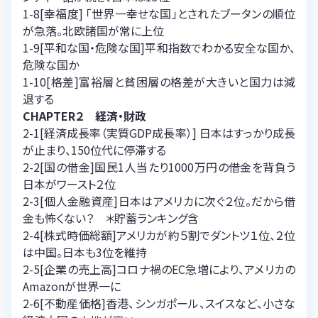
1-8[幸福度] 「世界一幸せな国」とされたブータンの順位
が急落。北欧諸国が常に上位
1-9[平和な国・危険な国]平和指数でわかる安全な国か、
危険な国か
1-10[格差]富裕層と貧困層の格差が大きいと国力は減
退する
CHAPTER２ 経済・財政
2-1[経済成長率（実質GDP成長率）] 日本はすっかり成長
が止まり、150位代に停滞する
2-2[国の借金]国民1人当たり1000万円の借金を背負う
日本がワースト２位
2-3[個人金融資産]日本はアメリカに次ぐ２位。だから借
金も怖くない？ ＊貯蓄ランキング含
2-4[株式時価総額]アメリカが約５割でダントツ１位、２位
は中国。日本も3位を維持
2-5[企業の売上高]コロナ禍のEC急増により、アメリカの
Amazonが世界一に
2-6[不動産価格]香港、シンガポール、スイスなど、小さな