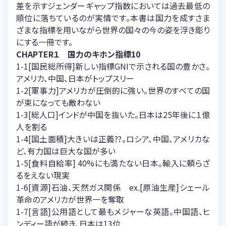
差を示すジェンダーギャップ指数においては過去最低の
順位に落ちているのが実情です。本書は国力を成すさま
ざまな指標を用いながら世界の国々の今の姿を浮き彫り
にする一冊です。
CHAPTER１ 国力のキホン指標10
1-1[国民総所得]新しい指標GNIで示される国の豊かさ。
アメリカ、中国、日本がトップスリー
1-2[軍事力]アメリカが圧倒的に強い。世界のすべての国
が束になっても敵わない
1-3[総人口]インドが中国を抜いた。日本は25年後に１億
人を割る
1-4[国土面積]大きいは正義??。ロシア、中国、アメリカな
ど、有力国は巨大な国が多い
1-5[食料自給率] 40%にも満たない日本。輸入に頼らざ
るをえない現実
1-6[資源]石油、天然ガス関係 ex.[原油生産]シェール
革命のアメリカが世界一を奪取
1-7[言語]公用語として最もメジャーな英語。中国語、ヒ
ンディー語が続き、日本は13位