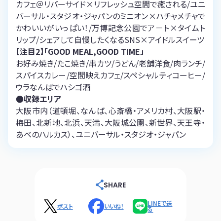
カフェ＠リバーサイド×リフレッシュ空間で癒される/ユニ
バーサル・スタジオ・ジャパンのミニオン×ハチャメチャで
かわいいがいっぱい！/万博記念公園でア－ト×タイムト
リップ/シェアして自慢したくなるSNS×アイドルスイーツ
【注目2】「GOOD MEAL,GOOD TIME」
お好み焼き/たこ焼き/串カツ/うどん/老舗洋食/肉ランチ/
スパイスカレー/空間映えカフェ/スペシャルティコーヒー/
ウラなんばでハシゴ酒
●収録エリア
大阪市内（道頓堀、なんば、心斎橋・アメリカ村、大阪駅・
梅田、北新地、北浜、天満、大阪城公園、新世界、天王寺・
あべのハルカス）、ユニバーサル・スタジオ・ジャパン
SHARE
LINEで送
ポスト
いいね！
る