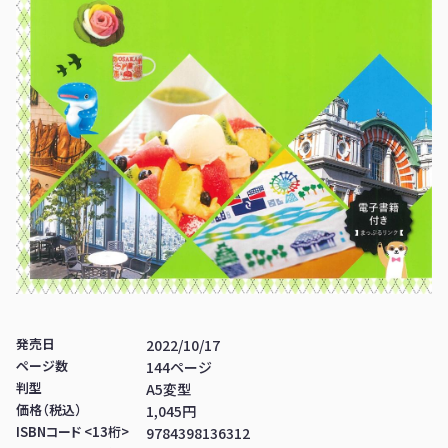
発売日
2022/10/17
ページ数
144ページ
判型
A5変型
価格（税込）
1,045円
ISBNコード <13桁>
9784398136312