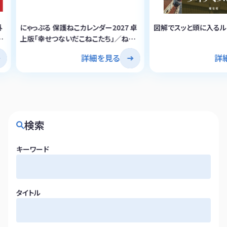
外
にゃっぷる 保護ねこカレンダー2027 卓
図解でスッと頭に入るル
本
上版「幸せつないだこねこたち」／ねこ
の保護団体への寄付つき
詳細を見る
詳
検索
キーワード
タイトル